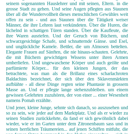
seinem sogenannten Hauslehrer und mit seinen, Eltern. in die
grosse Stadt zu gehen. Und seine Augen pflegten aus Staunen
über all die Wundervollheit dieses menschlichen Gewühles weit
offen zu sein - und aus Staunen über die Tätigkeit weiser
Männer, die ihre Lehren laut verkündeten. Über die Huren, die
lächelnd in schattigen Türen standen. Über die Kaufleute, die
ihre Waren ausriefen. Und der Geruch von Büchern, und
schwarzgesichtige Schafe, und schnatternde Gänse. und Esel,
und unglückliche Kamele. Bettler, die um Almosen bettelten.
Elegante Frauen auf Sänften, die nie hinaus-schauten. Gelehrte,
die mit Büchern gewichtigen Wissens unter ihren Armen
umherliefen. Und ungewaschene Körper und auch geölte und
parfümierte Körper... für den kleinen Jungen, der das
betrachtete, was man als die Brillanz eines scharlachroten
Baldachins bezeichnet, der sich über den Sklavenmärkten
aufblähte - all diese Dinge regten seine Phantasie in grossem
Masse an. Und er pflegte lange stehenzubleiben. um einem
gewissen Gelehrten zuzuhören, der von einer ... einer Wesenheit
namens Pomah erzählte.
Und jener, kleine Junge, sehnte sich danach, so auszusehen und
so zu sein, wie jeder auf dem Marktplatz. Und als er wieder zu
seinen Studien zurückkehrte, da fand er sich gewöhnlich dabei
wieder, wie er im Garten unter dem Zitronenbaum sass und in
seinen herrlichen Träumereien... auf jenen Schiffen mitfuhr, die