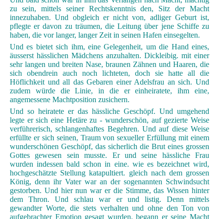
zu sein, mittels seiner Rechtskenntnis den, Sitz der Macht
innezuhaben. Und obgleich er nicht von, adliger Geburt ist,
pflegte er davon zu träumen, die Leitung über jene Schiffe zu
haben, die vor langer, langer Zeit in seinen Hafen einsegelten.
Und es bietet sich ihm, eine Gelegenheit, um die Hand eines,
äusserst hässlichen Mädchens anzuhalten. Dickleibig. mit einer
sehr langen und breiten Nase, braunen Zähnen und Haaren, die
sich obendrein auch noch lichteten, doch sie hatte all die
Höflichkeit und all das Gebaren einer Adelsfrau an sich. Und
zudem würde die Linie, in die er einheiratete, ihm eine,
angemessene Machtposition zusichern.
Und so heiratete er das hässliche Geschöpf. Und umgehend
legte er sich eine Hetäre zu - wunderschön, auf gezierte Weise
verführerisch, schlangenhaftes Begehren. Und auf diese Weise
erfüllte er sich seinen, Traum von sexueller Erfüllung mit einem
wunderschönen Geschöpf, das sicherlich die Brut eines grossen
Gottes gewesen sein musste. Er und seine hässliche Frau
wurden indessen bald schon in eine. wie es bezeichnet wird,
hochgeschätzte Stellung katapultiert. gleich nach dem grossen
König, denn ihr Vater war an der sogenannten Schwindsucht
gestorben. Und hier nun war er die Stimme, das Wissen hinter
dem Thron. Und schlau war er und listig. Denn mittels
gewandter Worte, die stets verhalten und ohne den Ton von
aufgebrachter Emotion gesagt wurden, begann er seine Macht