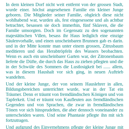
In dem kleinen Dorf nicht weit entfernt von der grossen Stadt,
wurde einer. höchst angesehenen Familie ein kleiner Junge
geboren. Die Mitglieder seiner Familie, obgleich diese nicht
wohlhabend war, wurden als, fest eingesessene und als achtbar
betrachtet, besassen sie doch immerhin, fünf Sklaven, die die
Familie umsorgten. Doch im Gegensatz zu den sogenannten
majestätischen Villen, besass ihr Haus lediglich eine einzige
Säulenvorhalle, und einen unscheinbaren Brunnen gab es darin.
und in der Mitte konnte man unter einem grossen, Zitrusbaum
meditieren und das Herabtröpfeln des Wassers beobachten.
Wenn es auch ein unscheinbarer Garten war, der Zitronenbaum
lieferte die Düfte, die durch das Haus zu ziehen pflegten und die
in der Schwüle des Sommers die Lustlosigkeit bei ...... allem,
was in diesem Haushalt vor sich ging, in neuen Auftrieb
wandelten.
Und der kleine Junge, der von seinem Hauslehrer in allen,
Bildungsbereichen unterrichtet wurde, war in der Tat ein
Träumer. Denn er träumt von fremdländischen Königen und von
Tapferkeit. Und er träumt von Kaufleuten aus fremdländischen
Gegenden und von Sprachen, die zwar in fremdländischen
Tönen vor sich hinsprudelten, die aber dennoch voneinander zu
unterscheiden waren. Und seine Phantasie pflegte ihn mit sich
fortzutragen.
Und aufgrund des Einvernehmens pflegte der kleine Junge mit