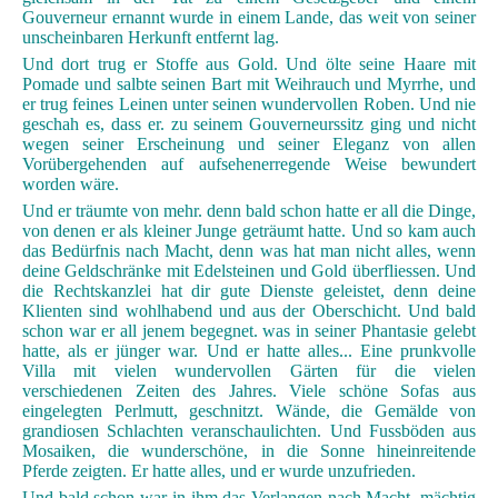
Gouverneur ernannt wurde in einem Lande, das weit von seiner
unscheinbaren Herkunft entfernt lag.
Und dort trug er Stoffe aus Gold. Und ölte seine Haare mit
Pomade und salbte seinen Bart mit Weihrauch und Myrrhe, und
er trug feines Leinen unter seinen wundervollen Roben. Und nie
geschah es, dass er. zu seinem Gouverneurssitz ging und nicht
wegen seiner Erscheinung und seiner Eleganz von allen
Vorübergehenden auf aufsehenerregende Weise bewundert
worden wäre.
Und er träumte von mehr. denn bald schon hatte er all die Dinge,
von denen er als kleiner Junge geträumt hatte. Und so kam auch
das Bedürfnis nach Macht, denn was hat man nicht alles, wenn
deine Geldschränke mit Edelsteinen und Gold überfliessen. Und
die Rechtskanzlei hat dir gute Dienste geleistet, denn deine
Klienten sind wohlhabend und aus der Oberschicht. Und bald
schon war er all jenem begegnet. was in seiner Phantasie gelebt
hatte, als er jünger war. Und er hatte alles... Eine prunkvolle
Villa mit vielen wundervollen Gärten für die vielen
verschiedenen Zeiten des Jahres. Viele schöne Sofas aus
eingelegten Perlmutt, geschnitzt. Wände, die Gemälde von
grandiosen Schlachten veranschaulichten. Und Fussböden aus
Mosaiken, die wunderschöne, in die Sonne hineinreitende
Pferde zeigten. Er hatte alles, und er wurde unzufrieden.
Und bald schon war in ihm das Verlangen nach Macht, mächtig