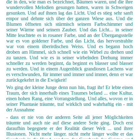
die in den, wie man es bezeichnet, Bäumen waren, und die ihre
wundervollen Melodien gesungen hatten, waren in Schweigen
gesunken. Und auf ihnen lag das Licht. Und es stieg sehr sanft
empor und dehnte sich über der ganzen Wiese aus. Und die
Blumen öffneten sich stürmisch seinem Farbschimmer und
seiner Wärme und seinem Zauber. Und das Licht... in seiner
Mitte leuchtete es in rosaner Farbe, und an der Übergangsstelle
war es von goldener Farbe, und das Licht, das hervorstrahlte
war von einem überirdischen Weiss. Und es begann hoch
droben am Himmel, sich schnell wie ein Wirbel zu drehen und
zu tanzen. Und wie es in seiner wirbelnden Drehung immer
schneller zu werden beginnt, da beginnt es blasser und blasser
zu werden. Und in einem Augenblick grandiosen Lachens war
es verschwunden, für immer und immer und immer, denn er war
zurückgekehrt in die Ewigkeit!
Wo ging der kleine Junge denn nun hin, fragt ihr! Er lebte einen
Traum, der sich innerhalb eines Traumes befand ... eine Kultur,
einen hohen Rang, eine Vorrangstellung. Und alles, wovon er in
seiner Phantasie träumte, traf wirklich und wahrhaftig ein - mit
der Ausnahme
- dass er nie von der anderen Seite all jener Möglichkeiten
träumte und auch nie auf diese andere Seite ging. Doch erst
daraufhin begegnete er der Realität dieser Welt ... und ihrer
Illusionen. Nicht mehr länger. nicht mehr länger wollte er das