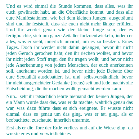
Und es wird einmal die Stunde kommen, dass alles, was ihr
euch gewünscht habt, an die Oberfläche kommt, und dass alle
eure Manifestationen, wie bei dem kleinen Jungen, ausgeträumt
sind und ihr feststellt, dass sie euch nicht mehr länger erfüllen.
Und ihr werdet genau wie der kleine Junge sein, der es
fertigbrachte, sich um ganze Zeitalter fortzuentwickeln, indem er
alles, was er sieht, innerlich umarmt, um es zu besitzen. Eines
Tages. Doch ihr werdet nicht dahin gelangen, bevor ihr nicht
jeden Geruch gerochen habt, den ihr riechen wolltet, und bevor
ihr nicht jeden Stoff tragt, den ihr tragen wollt, und bevor nicht
jede Anerkennung von jedem Menschen, der euch anerkennen
soll, anerkannt worden ist, und bevor nicht jede Debatte über
eure Sexualität ausdebattiert ist, und, selbstverständlich, bevor
ihr nicht ausgerichteter Gedanke (focus) seit und jede machtvolle
Entscheidung, die ihr machen wollt, gemacht werden kann
Nun... seht ihr tatsächlich lehrte niemand den keinen Jungen, der
ein Mann wurde dass das, was er da machte, wahrlich genau das
war, was dazu führte dass es sich ereignete. Er wusste nicht
einmal, dass es genau um das ging, was er tat, ging, als er
beobachtete, zuschaute, innerlich umarmte.
Erst als er die Tore der Erde verliess und auf die Wiese ging, da
wusste er es und verwirklichte es.