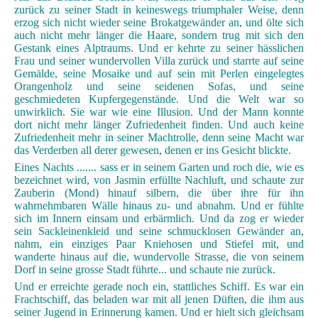
zurück zu seiner Stadt in keineswegs triumphaler Weise, denn
erzog sich nicht wieder seine Brokatgewänder an, und ölte sich
auch nicht mehr länger die Haare, sondern trug mit sich den
Gestank eines Alptraums. Und er kehrte zu seiner hässlichen
Frau und seiner wundervollen Villa zurück und starrte auf seine
Gemälde, seine Mosaike und auf sein mit Perlen eingelegtes
Orangenholz und seine seidenen Sofas, und seine
geschmiedeten Kupfergegenstände. Und die Welt war so
unwirklich. Sie war wie eine Illusion. Und der Mann konnte
dort nicht mehr länger Zufriedenheit finden. Und auch keine
Zufriedenheit mehr in seiner Machtrolle, denn seine Macht war
das Verderben all derer gewesen, denen er ins Gesicht blickte.
Eines Nachts ....... sass er in seinem Garten und roch die, wie es
bezeichnet wird, von Jasmin erfüllte Nachluft, und schaute zur
Zauberin (Mond) hinauf silbern, die über ihre für ihn
wahrnehmbaren Wälle hinaus zu- und abnahm. Und er fühlte
sich im Innern einsam und erbärmlich. Und da zog er wieder
sein Sackleinenkleid und seine schmucklosen Gewänder an,
nahm, ein einziges Paar Kniehosen und Stiefel mit, und
wanderte hinaus auf die, wundervolle Strasse, die von seinem
Dorf in seine grosse Stadt führte... und schaute nie zurück.
Und er erreichte gerade noch ein, stattliches Schiff. Es war ein
Frachtschiff, das beladen war mit all jenen Düften, die ihm aus
seiner Jugend in Erinnerung kamen. Und er hielt sich gleichsam