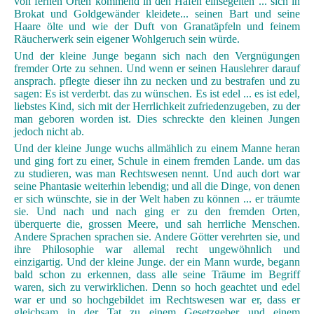
von fernen Orten kommend in den Hafen einsegelten ... sich in
Brokat und Goldgewänder kleidete... seinen Bart und seine
Haare ölte und wie der Duft von Granatäpfeln und feinem
Räucherwerk sein eigener Wohlgeruch sein würde.
Und der kleine Junge begann sich nach den Vergnügungen
fremder Orte zu sehnen. Und wenn er seinen Hauslehrer darauf
ansprach. pflegte dieser ihn zu necken und zu bestrafen und zu
sagen: Es ist verderbt. das zu wünschen. Es ist edel ... es ist edel,
liebstes Kind, sich mit der Herrlichkeit zufriedenzugeben, zu der
man geboren worden ist. Dies schreckte den kleinen Jungen
jedoch nicht ab.
Und der kleine Junge wuchs allmählich zu einem Manne heran
und ging fort zu einer, Schule in einem fremden Lande. um das
zu studieren, was man Rechtswesen nennt. Und auch dort war
seine Phantasie weiterhin lebendig; und all die Dinge, von denen
er sich wünschte, sie in der Welt haben zu können ... er träumte
sie. Und nach und nach ging er zu den fremden Orten,
überquerte die, grossen Meere, und sah herrliche Menschen.
Andere Sprachen sprachen sie. Andere Götter verehrten sie, und
ihre Philosophie war allemal recht ungewöhnlich und
einzigartig. Und der kleine Junge. der ein Mann wurde, begann
bald schon zu erkennen, dass alle seine Träume im Begriff
waren, sich zu verwirklichen. Denn so hoch geachtet und edel
war er und so hochgebildet im Rechtswesen war er, dass er
gleichsam in der Tat zu einem Gesetzgeber und einem