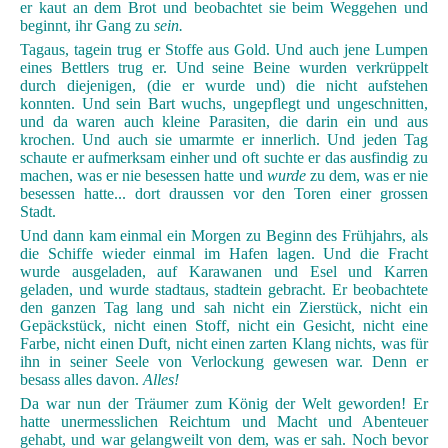
er kaut an dem Brot und beobachtet sie beim Weggehen und
beginnt, ihr Gang zu
sein.
Tagaus, tagein trug er Stoffe aus Gold. Und auch jene Lumpen
eines Bettlers trug er. Und seine Beine wurden verkrüppelt
durch diejenigen, (die er wurde und) die nicht aufstehen
konnten. Und sein Bart wuchs, ungepflegt und ungeschnitten,
und da waren auch kleine Parasiten, die darin ein und aus
krochen. Und auch sie umarmte er innerlich. Und jeden Tag
schaute er aufmerksam einher und oft suchte er das ausfindig zu
machen, was er nie besessen hatte und
wurde
zu dem, was er nie
besessen hatte... dort draussen vor den Toren einer grossen
Stadt.
Und dann kam einmal ein Morgen zu Beginn des Frühjahrs, als
die Schiffe wieder einmal im Hafen lagen. Und die Fracht
wurde ausgeladen, auf Karawanen und Esel und Karren
geladen, und wurde stadtaus, stadtein gebracht. Er beobachtete
den ganzen Tag lang und sah nicht ein Zierstück, nicht ein
Gepäckstück, nicht einen Stoff, nicht ein Gesicht, nicht eine
Farbe, nicht einen Duft, nicht einen zarten Klang nichts, was für
ihn in seiner Seele von Verlockung gewesen war. Denn er
besass alles davon.
Alles!
Da war nun der Träumer zum König der Welt geworden! Er
hatte unermesslichen Reichtum und Macht und Abenteuer
gehabt, und war gelangweilt von dem, was er sah. Noch bevor