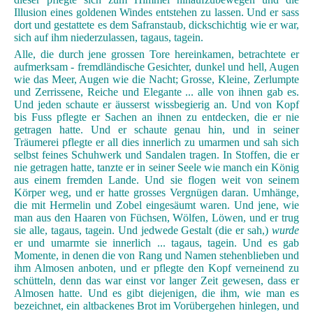
Illusion eines goldenen Windes entstehen zu lassen. Und er sass
dort und gestattete es dem Safranstaub, dickschichtig wie er war,
sich auf ihm niederzulassen, tagaus, tagein.
Alle, die durch jene grossen Tore hereinkamen, betrachtete er
aufmerksam - fremdländische Gesichter, dunkel und hell, Augen
wie das Meer, Augen wie die Nacht; Grosse, Kleine, Zerlumpte
und Zerrissene, Reiche und Elegante ... alle von ihnen gab es.
Und jeden schaute er äusserst wissbegierig an. Und von Kopf
bis Fuss pflegte er Sachen an ihnen zu entdecken, die er nie
getragen hatte. Und er schaute genau hin, und in seiner
Träumerei pflegte er all dies innerlich zu umarmen und sah sich
selbst feines Schuhwerk und Sandalen tragen. In Stoffen, die er
nie getragen hatte, tanzte er in seiner Seele wie manch ein König
aus einem fremden Lande. Und sie flogen weit von seinem
Körper weg, und er hatte grosses Vergnügen daran. Umhänge,
die mit Hermelin und Zobel eingesäumt waren. Und jene, wie
man aus den Haaren von Füchsen, Wölfen, Löwen, und er trug
sie alle, tagaus, tagein. Und jedwede Gestalt (die er sah,)
wurde
er und umarmte sie innerlich ... tagaus, tagein. Und es gab
Momente, in denen die von Rang und Namen stehenblieben und
ihm Almosen anboten, und er pflegte den Kopf verneinend zu
schütteln, denn das war einst vor langer Zeit gewesen, dass er
Almosen hatte. Und es gibt diejenigen, die ihm, wie man es
bezeichnet, ein altbackenes Brot im Vorübergehen hinlegen, und