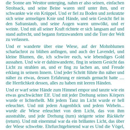
die Sonne am Westtor unterging, nahm er also seinen, einfachen
Strohsack, und seine Beine waren steif unter ihm, und er
schwankte wie ein Krüppel. Und er fiel zu Boden und zerkratzte
sich seine armseligen Knie und Hände, und sein Gesicht fiel in
den Safranstaub, und seine Augen waren umwölkt, und er
weinte. Und mit all seiner Kraft richtete er sich langsam auf und
stand aufrecht, und begann fortzuwandern und die Tore der Welt
zu verlassen.
Und er wanderte über eine Wiese, auf der Mohnblumen
scharlachrot zu blühen anfingen, und auch der Lavendel, und
kleine Blumen, die, ich schwöre euch, wie lebendiges Gold
aussahen. Und wie er dahinwanderte, fing in seinem Gesicht das
Licht zu strahlen an, und er fing zu lachen an, und Freude
erklang in seinem Innern. Und jeder Schritt führte ihn näher und
näher zu etwas, dessen Erfahrung er niemals gemacht hatte ....
die Herrlichkeit dessen, alles zu haben mit leeren Händen.
Und er warf seine Hände zum Himmel empor und tanzte wie ein
etwas geschwächter Elf. Und mit jeder Drehung seines Körpers
wurde er lichterhellt. Mit jedem Tanz im Licht wurde er hell
erleuchtet. Und mit jedem Augenblick und jedem Wirbeln...
wurde die
Wiese erleuchtet von dem Licht, das von ihm
ausstrahlte, und jede Drehung (turn) steigerte seine
Rückkehr
(return). Und mit einemmal war da ein brillantes Licht, das über
der Wiese schwebte. Ehrfurchtgebietend war es Und die Vögel,