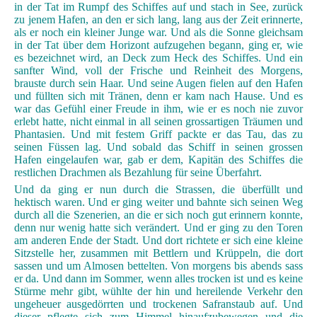
in der Tat im Rumpf des Schiffes auf und stach in See, zurück
zu jenem Hafen, an den er sich lang, lang aus der Zeit erinnerte,
als er noch ein kleiner Junge war. Und als die Sonne gleichsam
in der Tat über dem Horizont aufzugehen begann, ging er, wie
es bezeichnet wird, an Deck zum Heck des Schiffes. Und ein
sanfter Wind, voll der Frische und Reinheit des Morgens,
brauste durch sein Haar. Und seine Augen fielen auf den Hafen
und füllten sich mit Tränen, denn er kam nach Hause. Und es
war das Gefühl einer Freude in ihm, wie er es noch nie zuvor
erlebt hatte, nicht einmal in all seinen grossartigen Träumen und
Phantasien. Und mit festem Griff packte er das Tau, das zu
seinen Füssen lag. Und sobald das Schiff in seinen grossen
Hafen eingelaufen war, gab er dem, Kapitän des Schiffes die
restlichen Drachmen als Bezahlung für seine Überfahrt.
Und da ging er nun durch die Strassen, die überfüllt und
hektisch waren. Und er ging weiter und bahnte sich seinen Weg
durch all die Szenerien, an die er sich noch gut erinnern konnte,
denn nur wenig hatte sich verändert. Und er ging zu den Toren
am anderen Ende der Stadt. Und dort richtete er sich eine kleine
Sitzstelle her, zusammen mit Bettlern und Krüppeln, die dort
sassen und um Almosen bettelten. Von morgens bis abends sass
er da. Und dann im Sommer, wenn alles trocken ist und es keine
Stürme mehr gibt, wühlte der hin und hereilende Verkehr den
ungeheuer ausgedörrten und trockenen Safranstaub auf. Und
dieser pflegte sich zum Himmel hinaufzubewegen und die