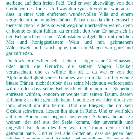
sterbend auf dem freien Feld. Und er war überwältigt von den
Gerüchen des Todes. Und was ihm zynisch vorkam. war, ach ...
dass in einer weit entfernten wundervollen Villa und einem
vergoldeten und wunderschönen Palast dass da die Geräusche
menschlichen Leidens so weit weg und unerfassbar waren, denn
er konnte es nicht fühlen. da er nicht dort war. Er hatte sich in
der Behaglichkeit seiner Wohnstätten aufgehalten mit reichlich
Met und honiggesüsstem Wein und mit. gebratenem
Wildschwein und Lauchsuppe, und sein Magen war ganz und
gar zufrieden.
Doch wie er dies hier sieht.. Leiden ... abgerissene Gliedmassen,
oder auch die Gerüche, die seinem Magen Übelkeit
verursachten, und es würgte ihn oft ... da war er von der
Alptraumhaftigkeit seines Traumes wie erdrückt. Und er weinte
bittere Tränen, nicht darüber, dass seine Macht nun verloren sein
würde oder dass seine Behaglichkeit ihm nun mit Sicherheit
entrissen würden, sondern er weinte um seinen Traum. dessen
Erfahrung er nicht gemacht hatte. Und dieser war hier, direkt vor
ihm. überall um ihn herum. Und die Fliegen, die um sein
Gesicht schwirrten, liessen ihn nicht in Ruhe. Und er warf sich
auf den Boden und begann aus einem Schmerz heraus zu
weinen, der tief aus der Seele kommt, der unverhüllt und
ungestillt ist, denn dies hier war der Traum, den er nicht
geträumt hatte. Und er rief alle Götter an, dass sie jenen hier
wieder Linderung und Auftrieb geben mögen. Er hatte den