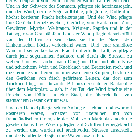
der Farbenpracht von hell leuchtenden Blumen auf einem Teich.
Und in der, Schwere des Sommers, pflegten sie hereinzusegeln,
und der Wind, der die Segel aufblähte, pflegte die, Düfte ihrer
höchst kostbaren Fracht herbeizutragen. Und der Wind pflegte
ihre Gerüche herbeizuwehen, Gerüche, von Kardamom, Zimt,
Gewürzen, Myrrhe, Weihrauch, Kräutern, Paprika und in der
Tat sogar von Granatäpfeln. Und der Wind pflegte derart erfüllt
von den Düften zu sein, dass sie für die Nasen den
Einheimischen höchst verlockend waren. Und jener grandiose
Wind mit seiner kostbaren Fracht dufterfüllter Luft, er pflegte
durch jene sogenannten Stadttore und durch die Strassen zu
wehen. Und was vorher nach Dung und Urin und altem Käse
und schlechtem Wein und Knoblauch und Bratereien roch, und
die Gerüche von Tieren und ungewaschenen Körpern, bis hin zu
den Gerüchen von frisch gefärbtem Leinen, das dort zum
Trocknen hing, und hin zu der Brillanz der seidenen Baldachine
über dem Marktplatz ... aah, in der Tat, der Wind brachte eine
Frische von Düften in eine Stadt, die überreichlich von
städtischem Gestank erfüllt war.
Und der Handel pflegte seinen Anfang zu nehmen und zwar mit
kostbaren Waren, Schätzen von überallher und von
fremdländischen Orten, die der Mob vom Marktplatz noch nie
gesehen hatte. Ihre Waren pflegten auf Schiffen herbeigebracht
zu werden und wurden auf prachtvollen Strassen ausgestellt,
und die Kaufleute pflegten ihre Waren auszurufen.