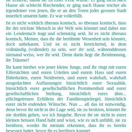
Hause als schlecht Riechender, er ging nach Hause reicher als
irgendeiner von jenen, die er an den Toren jeder grossen Stadt
innerlich umarmt hatte. Er war vollerfüllt.
Ist es nicht wirklich überaus komisch, so überaus komisch, dass
ihr der reichste Mensch in der Welt sein könntet und dabei nur
ein Lendentuch tragt und schmutzig seid. Ist es nicht überaus
komisch, Meister, dass ihr die berühmte Wesenheit sein könntet,
doch unbekannt. Und ist es nicht bereichernd, in dem
vollständig (vollendet) zu sein,
wer ihr seid,
währenddessen
niemand weiss, wer ihr seid. Denn darin liegt die Bestimmung,
ihr Träumer!
Ihr kamt hierher wie jener kleine Junge, und ihr ringt mit euren
Eifersüchten und euren Urteilen und eurem Hass und euren
Bitterkeiten, euren Neidereien, und euren wahrhaft, wahrhaft
ausgedachten Auffassungen hinsichtlich eurer Sexualität,
hinsichtlich eurer gesellschaftlichen Prominentheit und eurer
gesellschaftlichen Stellung, hinsichtlich eures ähm...
pflichtgetreuen Erfüllens der Familienspielregel, hinsichtlich
eurer nicht endenden Wünsche. Nun ... all das ist notwendig,
denn bevor ihr nicht in der Lage seid, sie zu besitzen, könntet ihr
nie dorthin gehen, wo ich hingehe. Bevor ihr sie nicht in eurer
kleinen heissen Hand habt und wisst, wie es sich anfühlt, sie zu
berühren, werdet ihr niemals erkennen, dass ihr es bereits
besessen hattet, bevor ihr es berühren konntet