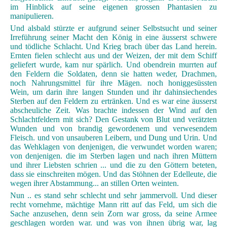
im Hinblick auf seine eigenen grossen Phantasien zu
manipulieren.
Und alsbald stürzte er aufgrund seiner Selbstsucht und seiner
Irreführung seiner Macht den König in eine äusserst schwere
und tödliche Schlacht. Und Krieg brach über das Land herein.
Ernten fielen schlecht aus und der Weizen, der mit dem Schiff
geliefert wurde, kam nur spärlich. Und obendrein murrten auf
den Feldern die Soldaten, denn sie hatten weder, Drachmen,
noch Nahrungsmittel für ihre Mägen. noch honiggesüssten
Wein, um darin ihre langen Stunden und ihr dahinsiechendes
Sterben auf den Feldern zu ertränken. Und es war eine äusserst
abscheuliche Zeit. Was brachte indessen der Wind auf den
Schlachtfeldern mit sich? Den Gestank von Blut und verätzten
Wunden und von brandig gewordenem und verwesendem
Fleisch. und von unsauberen Leibern, und Dung und Urin. Und
das Wehklagen von denjenigen, die verwundet worden waren;
von denjenigen. die im Sterben lagen und nach ihren Müttern
und ihrer Liebsten schrien ... und die zu den Göttern beteten,
dass sie einschreiten mögen. Und das Stöhnen der Edelleute, die
wegen ihrer Abstammung... an stillen Orten weinten.
Nun .. es stand sehr schlecht und sehr jammervoll. Und dieser
recht vornehme, mächtige Mann ritt auf das Feld, um sich die
Sache anzusehen, denn sein Zorn war gross, da seine Armee
geschlagen worden war. und was von ihnen übrig war, lag