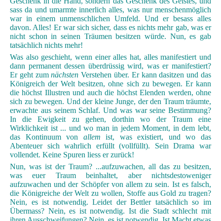
Geschenk in die Hand, sondern das Geschenk des Geistes, und
sass da und umarmte innerlich alles, was nur menschenmöglich
war in einem unmenschlichen Umfeld. Und er besass alles
davon. Alles! Er war sich sicher, dass es nichts mehr gab, was er
nicht schon in seinen Träumen besitzen würde. Nun, es gab
tatsächlich nichts mehr!
Was also geschieht, wenn einer alles hat, alles manifestiert und
dann permanent dessen überdrüssig wird, was er manifestiert?
Er geht zum
nächsten
Verstehen über. Er kann dasitzen und das
Königreich der Welt besitzen, ohne sich zu bewegen. Er kann
die höchst Illustren und auch die höchst Elenden werden, ohne
sich zu bewegen. Und der kleine Junge, der den Traum träumte,
erwachte aus seinem Schlaf. Und was war seine Bestimmung?
In die Ewigkeit zu gehen, dorthin wo der Traum eine
Wirklichkeit ist ... und wo man in jedem Moment, in dem lebt,
das Kontinuum von
allem
ist, was existiert, und wo das
Abenteuer sich wahrlich erfüllt (vollfüllt). Sein Drama war
vollendet. Keine Spuren liess er zurück!
Nun, was ist der Traum? ...aufzuwachen, all das zu besitzen,
was euer Traum beinhaltet, aber nichtsdestoweniger
aufzuwachen und der Schöpfer von allem zu sein. Ist es falsch,
die Königreiche der Welt zu wollen, Stoffe aus Gold zu tragen?
Nein, es ist notwendig. Leidet der Bettler tatsächlich so im
Übermass? Nein, es ist notwendig. Ist die Stadt schlecht mit
ihren Ausschweifungen? Nein, es ist notwendig. Ist Macht etwas