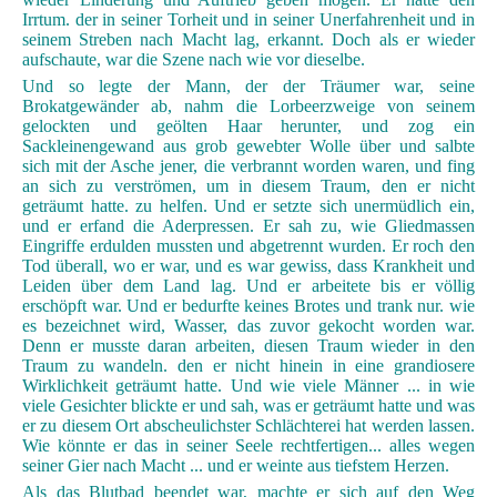
Irrtum. der in seiner Torheit und in seiner Unerfahrenheit und in
seinem Streben nach Macht lag, erkannt. Doch als er wieder
aufschaute, war die Szene nach wie vor dieselbe.
Und so legte der Mann, der der Träumer war, seine
Brokatgewänder ab, nahm die Lorbeerzweige von seinem
gelockten und geölten Haar herunter, und zog ein
Sackleinengewand aus grob gewebter Wolle über und salbte
sich mit der Asche jener, die verbrannt worden waren, und fing
an sich zu verströmen, um in diesem Traum, den er nicht
geträumt hatte. zu helfen. Und er setzte sich unermüdlich ein,
und er erfand die Aderpressen. Er sah zu, wie Gliedmassen
Eingriffe erdulden mussten und abgetrennt wurden. Er roch den
Tod überall, wo er war, und es war gewiss, dass Krankheit und
Leiden über dem Land lag. Und er arbeitete bis er völlig
erschöpft war. Und er bedurfte keines Brotes und trank nur. wie
es bezeichnet wird, Wasser, das zuvor gekocht worden war.
Denn er musste daran arbeiten, diesen Traum wieder in den
Traum zu wandeln. den er nicht hinein in eine grandiosere
Wirklichkeit geträumt hatte. Und wie viele Männer ... in wie
viele Gesichter blickte er und sah, was er geträumt hatte und was
er zu diesem Ort abscheulichster Schlächterei hat werden lassen.
Wie könnte er das in seiner Seele rechtfertigen... alles wegen
seiner Gier nach Macht ... und er weinte aus tiefstem Herzen.
Als das Blutbad beendet war, machte er sich auf den Weg