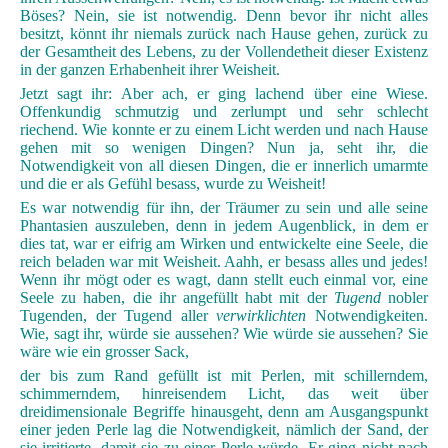
Böses? Nein, sie ist notwendig. Denn bevor ihr nicht alles
besitzt, könnt ihr niemals zurück nach Hause gehen, zurück zu
der Gesamtheit des Lebens, zu der Vollendetheit dieser Existenz
in der ganzen Erhabenheit ihrer Weisheit.
Jetzt sagt ihr: Aber ach, er ging lachend über eine Wiese.
Offenkundig schmutzig und zerlumpt und sehr schlecht
riechend. Wie konnte er zu einem Licht werden und nach Hause
gehen mit so wenigen Dingen? Nun ja, seht ihr, die
Notwendigkeit von all diesen Dingen, die er innerlich umarmte
und die er als Gefühl besass, wurde zu Weisheit!
Es war notwendig für ihn, der Träumer zu sein und alle seine
Phantasien auszuleben, denn in jedem Augenblick, in dem er
dies tat, war er eifrig am Wirken und entwickelte eine Seele, die
reich beladen war mit Weisheit. Aahh, er besass alles und jedes!
Wenn ihr mögt oder es wagt, dann stellt euch einmal vor, eine
Seele zu haben, die ihr angefüllt habt mit der
Tugend
nobler
Tugenden, der Tugend aller
verwirklichten
Notwendigkeiten.
Wie, sagt ihr, würde sie aussehen? Wie würde sie aussehen? Sie
wäre wie ein grosser Sack,
der bis zum Rand gefüllt ist mit Perlen, mit schillerndem,
schimmerndem, hinreisendem Licht, das weit über
dreidimensionale Begriffe hinausgeht, denn am Ausgangspunkt
einer jeden Perle lag die Notwendigkeit, nämlich der Sand, der
sie irritierte, damit sie zu einer Perle würde. Er ging nicht nach