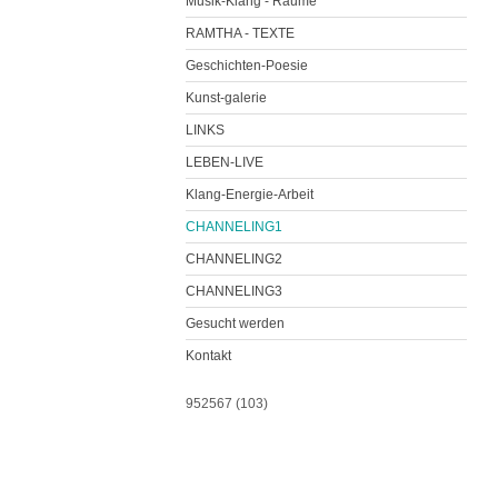
Musik-Klang - Räume
RAMTHA - TEXTE
Geschichten-Poesie
Kunst-galerie
LINKS
LEBEN-LIVE
Klang-Energie-Arbeit
CHANNELING1
CHANNELING2
CHANNELING3
Gesucht werden
Kontakt
952567 (103)